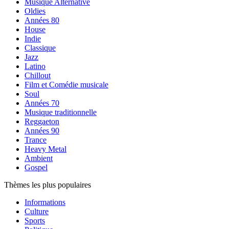
Musique Alternative
Oldies
Années 80
House
Indie
Classique
Jazz
Latino
Chillout
Film et Comédie musicale
Soul
Années 70
Musique traditionnelle
Reggaeton
Années 90
Trance
Heavy Metal
Ambient
Gospel
Thèmes les plus populaires
Informations
Culture
Sports