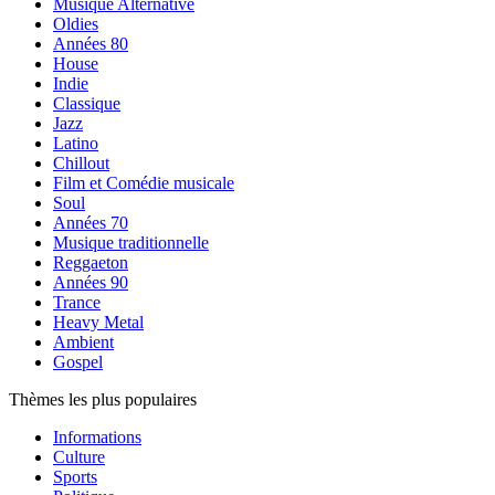
Musique Alternative
Oldies
Années 80
House
Indie
Classique
Jazz
Latino
Chillout
Film et Comédie musicale
Soul
Années 70
Musique traditionnelle
Reggaeton
Années 90
Trance
Heavy Metal
Ambient
Gospel
Thèmes les plus populaires
Informations
Culture
Sports