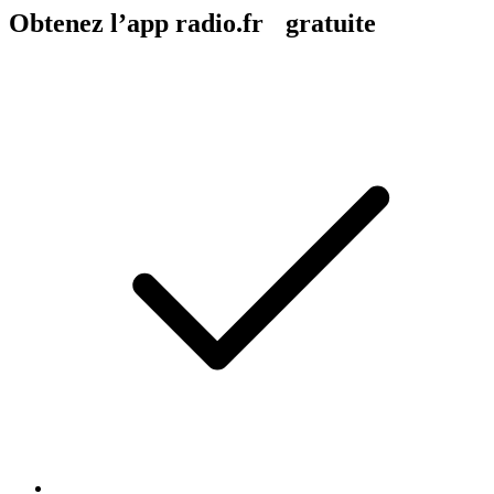
Obtenez l’app radio.fr gratuite