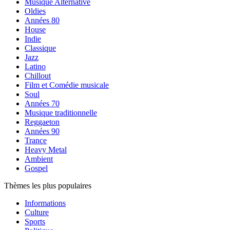
Musique Alternative
Oldies
Années 80
House
Indie
Classique
Jazz
Latino
Chillout
Film et Comédie musicale
Soul
Années 70
Musique traditionnelle
Reggaeton
Années 90
Trance
Heavy Metal
Ambient
Gospel
Thèmes les plus populaires
Informations
Culture
Sports