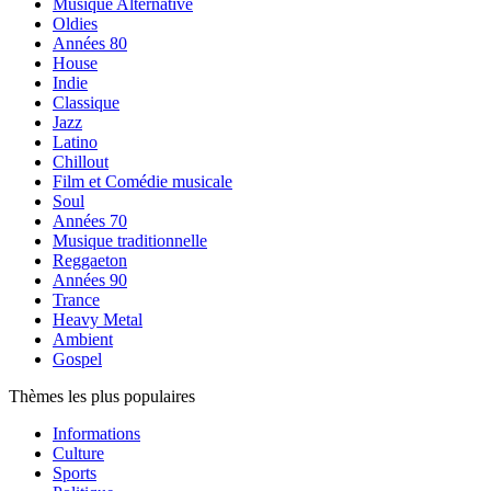
Musique Alternative
Oldies
Années 80
House
Indie
Classique
Jazz
Latino
Chillout
Film et Comédie musicale
Soul
Années 70
Musique traditionnelle
Reggaeton
Années 90
Trance
Heavy Metal
Ambient
Gospel
Thèmes les plus populaires
Informations
Culture
Sports