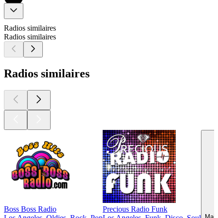
Radios similaires
Radios similaires
Radios similaires
Boss Boss Radio
Precious Radio Funk
Maid
Los Angeles, Oldies, Rock, Pop
Los Angeles, Funk, Disco, Soul