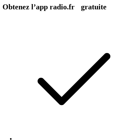
Obtenez l’app radio.fr gratuite