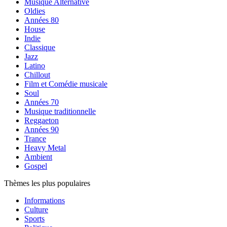
Musique Alternative
Oldies
Années 80
House
Indie
Classique
Jazz
Latino
Chillout
Film et Comédie musicale
Soul
Années 70
Musique traditionnelle
Reggaeton
Années 90
Trance
Heavy Metal
Ambient
Gospel
Thèmes les plus populaires
Informations
Culture
Sports