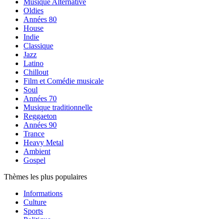
Musique Alternative
Oldies
Années 80
House
Indie
Classique
Jazz
Latino
Chillout
Film et Comédie musicale
Soul
Années 70
Musique traditionnelle
Reggaeton
Années 90
Trance
Heavy Metal
Ambient
Gospel
Thèmes les plus populaires
Informations
Culture
Sports