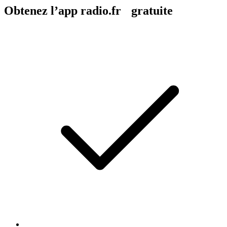
Obtenez l’app radio.fr gratuite