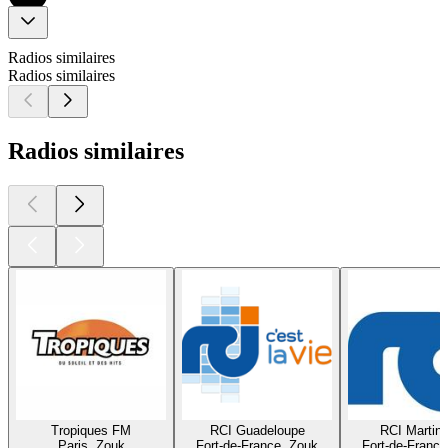
Radios similaires
Radios similaires
Radios similaires
Tropiques FM
RCI Guadeloupe
RCI Martini
Paris, Zouk
Fort-de-France, Zouk
Fort-de-France