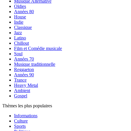
Musique Alternative
Oldies
Années 80
House
Indie
Classique
Jazz
Latino
Chillout
Film et Comédie musicale
Soul
Années 70
Musique traditionnelle
Reggaeton
Années 90
Trance
Heavy Metal
Ambient
Gospel
Thèmes les plus populaires
Informations
Culture
Sports