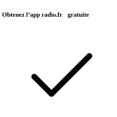
Obtenez l’app radio.fr gratuite