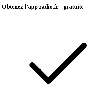
Obtenez l’app radio.fr gratuite