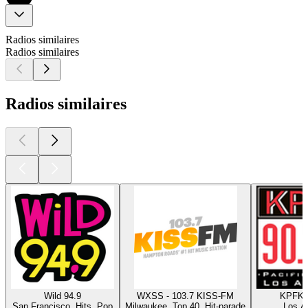
Radios similaires
Radios similaires
Radios similaires
Wild 94.9
WXSS - 103.7 KISS-FM
KPFK 
San Francisco, Hits, Pop
Milwaukee, Top 40, Hit-parade
Los A