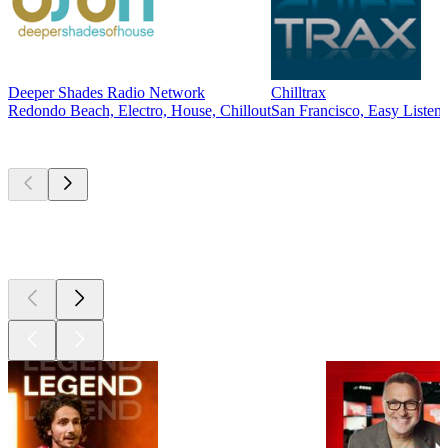
Deeper Shades Radio Network
Chilltrax
Redondo Beach, Electro, House, Chillout
San Francisco, Easy Listeni
Les meilleurs
podcasts
Les meilleurs
podcasts
Les meilleurs
podcasts