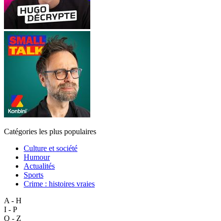
Catégories les plus populaires
Culture et société
Humour
Actualités
Sports
Crime : histoires vraies
A - H
I - P
Q - Z