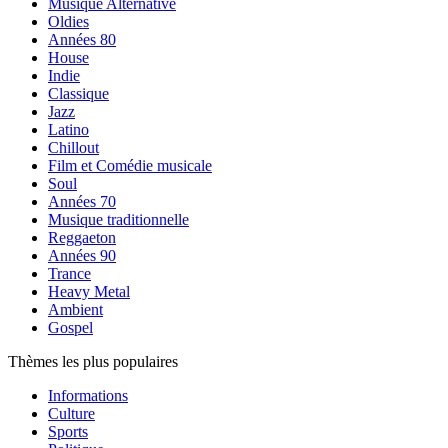
Musique Alternative
Oldies
Années 80
House
Indie
Classique
Jazz
Latino
Chillout
Film et Comédie musicale
Soul
Années 70
Musique traditionnelle
Reggaeton
Années 90
Trance
Heavy Metal
Ambient
Gospel
Thèmes les plus populaires
Informations
Culture
Sports