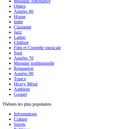
Musique Alternative
Oldies
Années 80
House
Indie
Classique
Jazz
Latino
Chillout
Film et Comédie musicale
Soul
Années 70
Musique traditionnelle
Reggaeton
Années 90
Trance
Heavy Metal
Ambient
Gospel
Thèmes les plus populaires
Informations
Culture
Sports