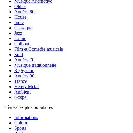
Musique Alternative
Oldies
Années 80
House
Indie
Classique
Jazz
Latino
Chillout
Film et Comédie musicale
Soul
Années 70
Musique traditionnelle
Reggaeton
Années 90
Trance
Heavy Metal
Ambient
Gospel
Thèmes les plus populaires
Informations
Culture
Sports