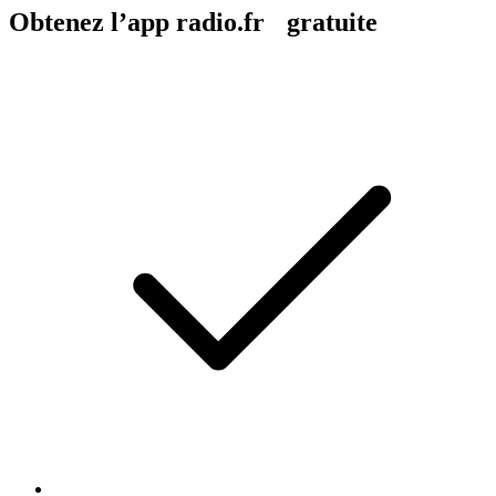
Obtenez l’app radio.fr gratuite