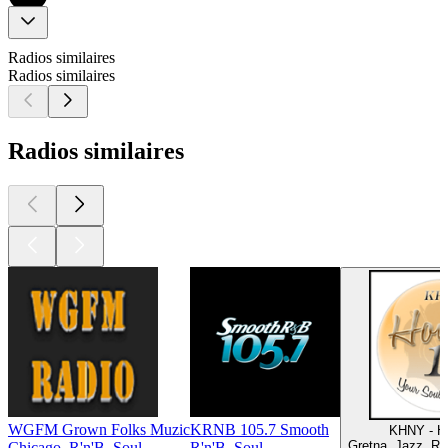
Radios similaires
Radios similaires
Radios similaires
WGFM Grown Folks Muzic
KRNB 105.7 Smooth
KHNY - H
Gretna, Jazz, R'n
Chicago, R'n'B, Soul
R'n'B, Soul