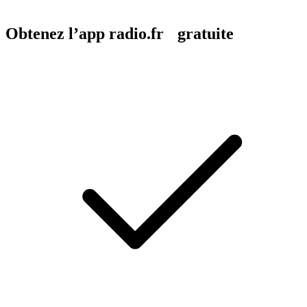
Obtenez l’app radio.fr gratuite