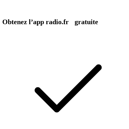
Obtenez l’app radio.fr gratuite