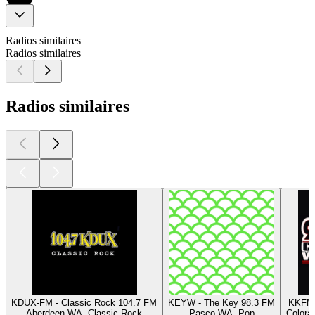
Radios similaires
Radios similaires
Radios similaires
KDUX-FM - Classic Rock 104.7 FM
KEYW - The Key 98.3 FM
KKFM 
Aberdeen WA, Classic Rock
Pasco WA, Pop
Colora