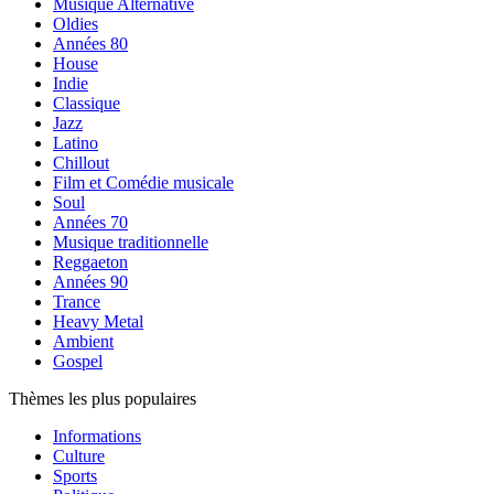
Musique Alternative
Oldies
Années 80
House
Indie
Classique
Jazz
Latino
Chillout
Film et Comédie musicale
Soul
Années 70
Musique traditionnelle
Reggaeton
Années 90
Trance
Heavy Metal
Ambient
Gospel
Thèmes les plus populaires
Informations
Culture
Sports