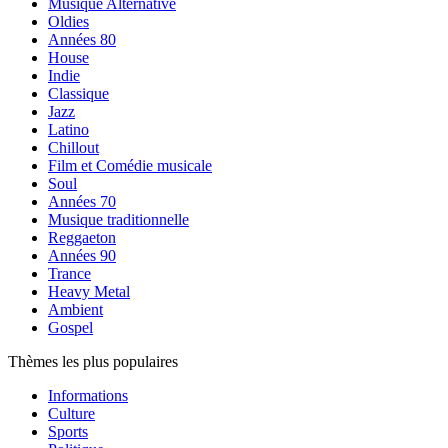
Musique Alternative
Oldies
Années 80
House
Indie
Classique
Jazz
Latino
Chillout
Film et Comédie musicale
Soul
Années 70
Musique traditionnelle
Reggaeton
Années 90
Trance
Heavy Metal
Ambient
Gospel
Thèmes les plus populaires
Informations
Culture
Sports