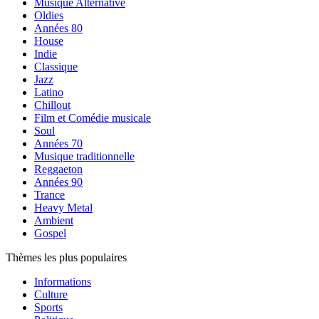
Musique Alternative
Oldies
Années 80
House
Indie
Classique
Jazz
Latino
Chillout
Film et Comédie musicale
Soul
Années 70
Musique traditionnelle
Reggaeton
Années 90
Trance
Heavy Metal
Ambient
Gospel
Thèmes les plus populaires
Informations
Culture
Sports