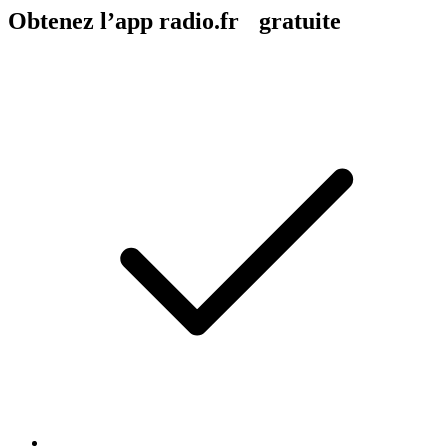
Obtenez l’app radio.fr gratuite