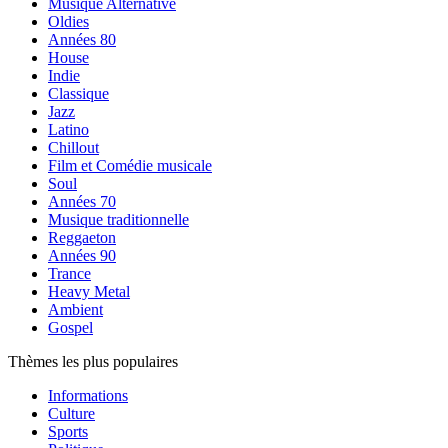
Musique Alternative
Oldies
Années 80
House
Indie
Classique
Jazz
Latino
Chillout
Film et Comédie musicale
Soul
Années 70
Musique traditionnelle
Reggaeton
Années 90
Trance
Heavy Metal
Ambient
Gospel
Thèmes les plus populaires
Informations
Culture
Sports