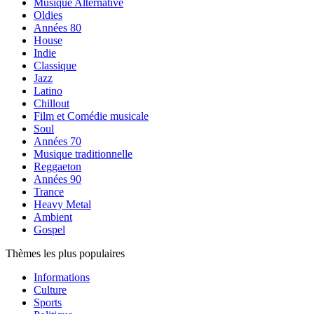
Musique Alternative
Oldies
Années 80
House
Indie
Classique
Jazz
Latino
Chillout
Film et Comédie musicale
Soul
Années 70
Musique traditionnelle
Reggaeton
Années 90
Trance
Heavy Metal
Ambient
Gospel
Thèmes les plus populaires
Informations
Culture
Sports