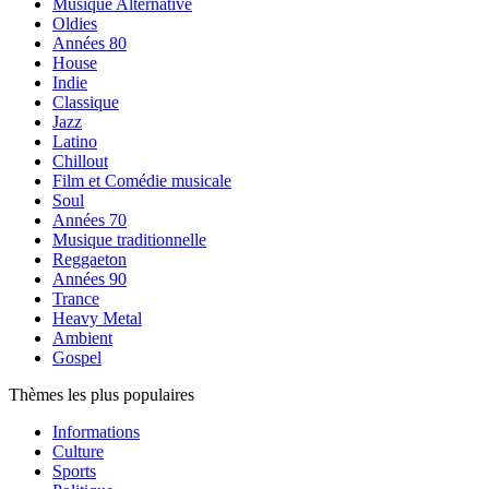
Musique Alternative
Oldies
Années 80
House
Indie
Classique
Jazz
Latino
Chillout
Film et Comédie musicale
Soul
Années 70
Musique traditionnelle
Reggaeton
Années 90
Trance
Heavy Metal
Ambient
Gospel
Thèmes les plus populaires
Informations
Culture
Sports