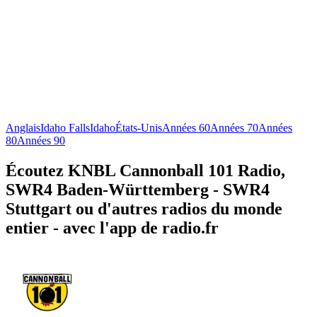
Anglais
Idaho Falls
Idaho
États-Unis
Années 60
Années 70
Années
80
Années 90
Écoutez KNBL Cannonball 101 Radio,
SWR4 Baden-Württemberg - SWR4
Stuttgart ou d'autres radios du monde
entier - avec l'app de radio.fr