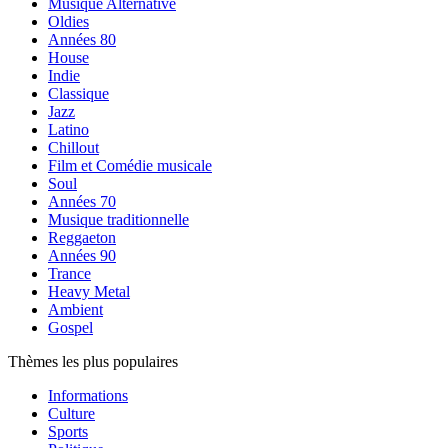
Musique Alternative
Oldies
Années 80
House
Indie
Classique
Jazz
Latino
Chillout
Film et Comédie musicale
Soul
Années 70
Musique traditionnelle
Reggaeton
Années 90
Trance
Heavy Metal
Ambient
Gospel
Thèmes les plus populaires
Informations
Culture
Sports