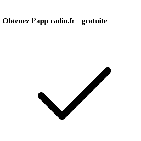
Obtenez l’app radio.fr gratuite