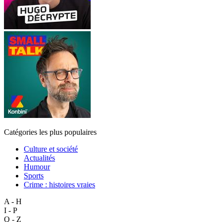
Catégories les plus populaires
Culture et société
Actualités
Humour
Sports
Crime : histoires vraies
A - H
I - P
Q - Z