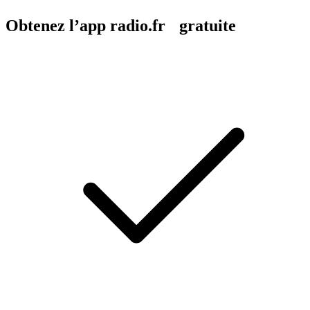
Obtenez l’app radio.fr gratuite