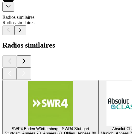
Radios similaires
Radios similaires
Radios similaires
SWR4 Baden-Württemberg - SWR4 Stuttgart
Absolut CL
Stuttgart, Années 70, Années 60, Oldies, Années 80
Munich, Années 70