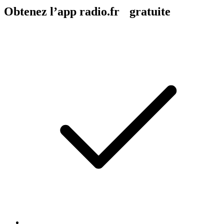
Obtenez l’app radio.fr gratuite