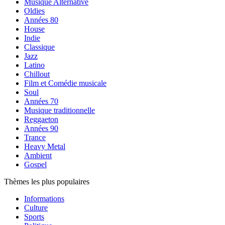
Musique Alternative
Oldies
Années 80
House
Indie
Classique
Jazz
Latino
Chillout
Film et Comédie musicale
Soul
Années 70
Musique traditionnelle
Reggaeton
Années 90
Trance
Heavy Metal
Ambient
Gospel
Thèmes les plus populaires
Informations
Culture
Sports