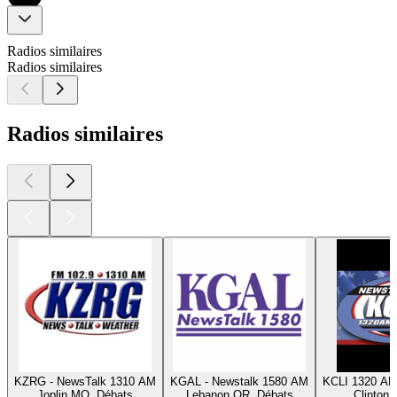
Radios similaires
Radios similaires
Radios similaires
KZRG - NewsTalk 1310 AM
KGAL - Newstalk 1580 AM
KCLI 1320 AM
Joplin MO, Débats
Lebanon OR, Débats
Clinton