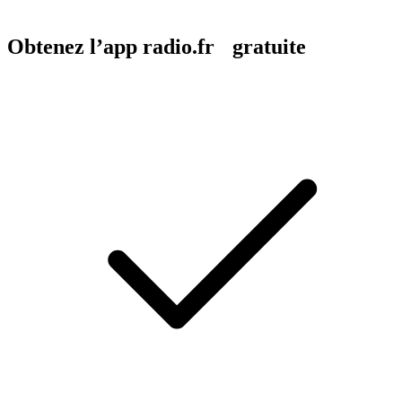
Obtenez l’app radio.fr gratuite