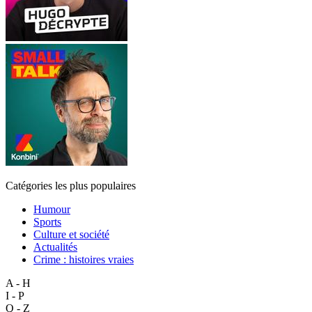
Catégories les plus populaires
Humour
Sports
Culture et société
Actualités
Crime : histoires vraies
A - H
I - P
Q - Z