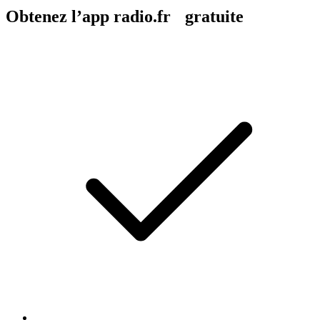
Obtenez l’app radio.fr gratuite