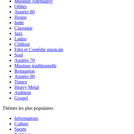
Musique Alternative
Oldies
Années 80
House
Indie
Classique
Jazz
Latino
Chillout
Film et Comédie musicale
Soul
Années 70
Musique traditionnelle
Reggaeton
Années 90
Trance
Heavy Metal
Ambient
Gospel
Thèmes les plus populaires
Informations
Culture
Sports