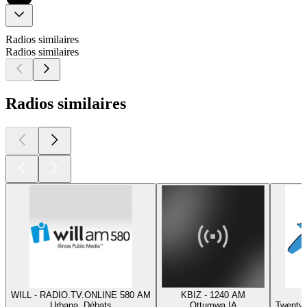
Radios similaires
Radios similaires
Radios similaires
WILL - RADIO.TV.ONLINE 580 AM
KBIZ - 1240 AM
Urbana, Débats
Ottumwa IA
Twentyn