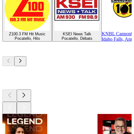
KNBL Cannonbal
Z100.3 FM Hit Music
KSEI News Talk
Pocatello, Hits
Pocatello, Débats
Idaho Falls, Ann
Les meilleurs
podcasts
Les meilleurs
podcasts
Les meilleurs
podcasts