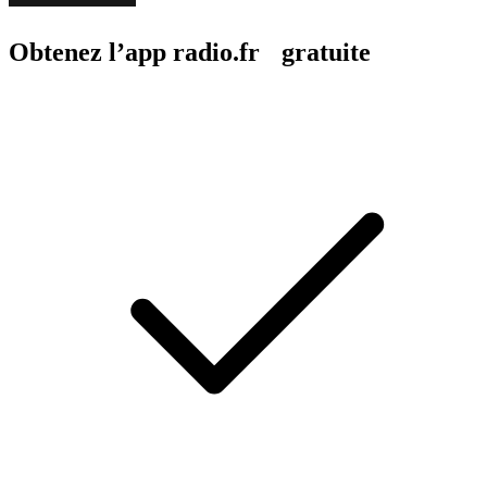
Obtenez l’app radio.fr gratuite