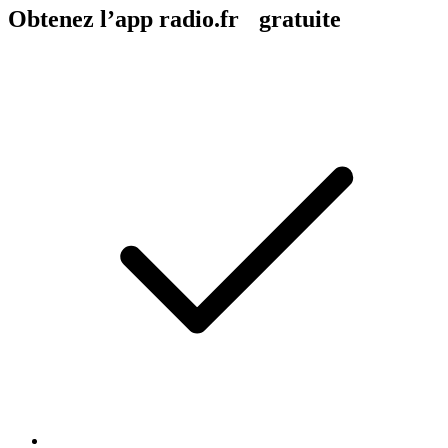
Obtenez l’app radio.fr gratuite