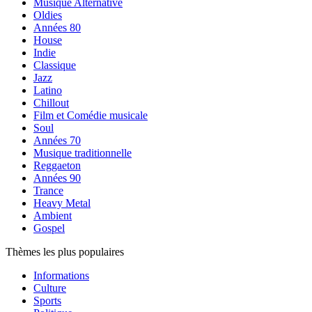
Musique Alternative
Oldies
Années 80
House
Indie
Classique
Jazz
Latino
Chillout
Film et Comédie musicale
Soul
Années 70
Musique traditionnelle
Reggaeton
Années 90
Trance
Heavy Metal
Ambient
Gospel
Thèmes les plus populaires
Informations
Culture
Sports