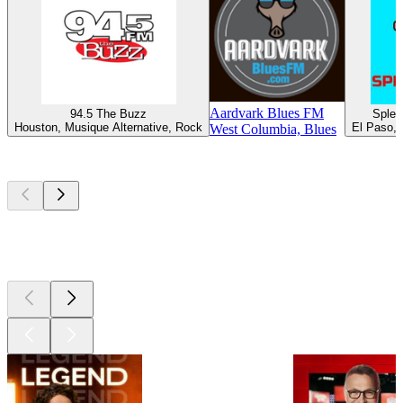
Aardvark Blues FM
94.5 The Buzz
Splen
Houston, Musique Alternative, Rock
El Paso, 
West Columbia, Blues
Les meilleurs
podcasts
Les meilleurs
podcasts
Les meilleurs
podcasts