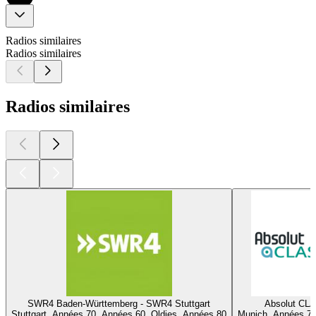
Radios similaires
Radios similaires
Radios similaires
SWR4 Baden-Württemberg - SWR4 Stuttgart
Absolut CL
Stuttgart, Années 70, Années 60, Oldies, Années 80
Munich, Années 70