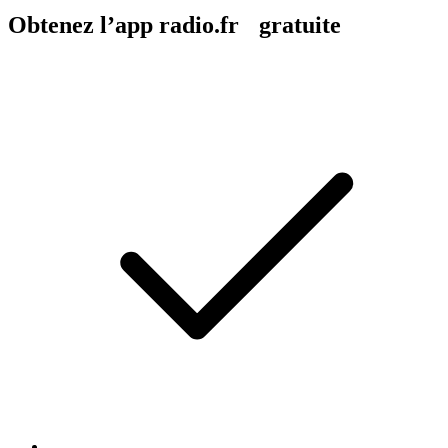
Obtenez l’app radio.fr gratuite