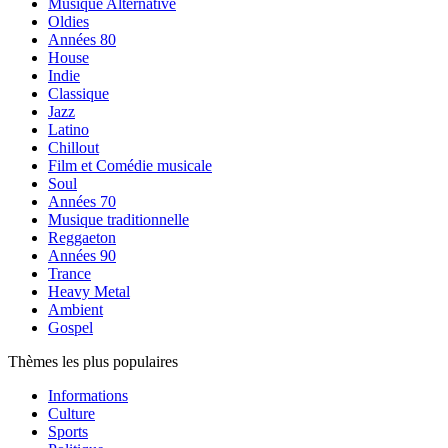
Musique Alternative
Oldies
Années 80
House
Indie
Classique
Jazz
Latino
Chillout
Film et Comédie musicale
Soul
Années 70
Musique traditionnelle
Reggaeton
Années 90
Trance
Heavy Metal
Ambient
Gospel
Thèmes les plus populaires
Informations
Culture
Sports