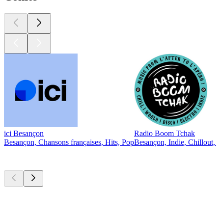
ici Besançon
Radio Boom Tchak
Besançon, Chansons françaises, Hits, Pop
Besançon, Indie, Chillout, 
Les meilleurs
podcasts
Les meilleurs
podcasts
Les meilleurs
podcasts