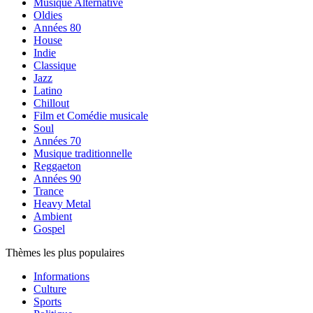
Musique Alternative
Oldies
Années 80
House
Indie
Classique
Jazz
Latino
Chillout
Film et Comédie musicale
Soul
Années 70
Musique traditionnelle
Reggaeton
Années 90
Trance
Heavy Metal
Ambient
Gospel
Thèmes les plus populaires
Informations
Culture
Sports