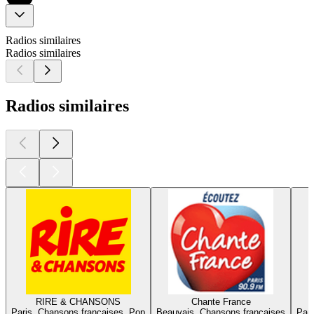
Radios similaires
Radios similaires
Radios similaires
RIRE & CHANSONS
Chante France
Paris, Chansons françaises, Pop
Beauvais, Chansons françaises
Pari