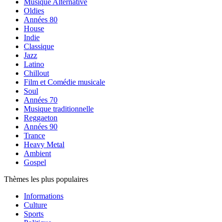
Musique Alternative
Oldies
Années 80
House
Indie
Classique
Jazz
Latino
Chillout
Film et Comédie musicale
Soul
Années 70
Musique traditionnelle
Reggaeton
Années 90
Trance
Heavy Metal
Ambient
Gospel
Thèmes les plus populaires
Informations
Culture
Sports