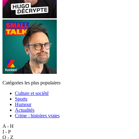
Catégories les plus populaires
Culture et société
Sports
Humour
Actualités
Crime : histoires vraies
A - H
I - P
Q - Z