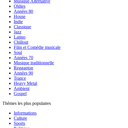
Musique Alternative
Oldies
Années 80
House
Indie
Classique
Jazz
Latino
Chillout
Film et Comédie musicale
Soul
Années 70
Musique traditionnelle
Reggaeton
Années 90
Trance
Heavy Metal
Ambient
Gospel
Thèmes les plus populaires
Informations
Culture
Sports