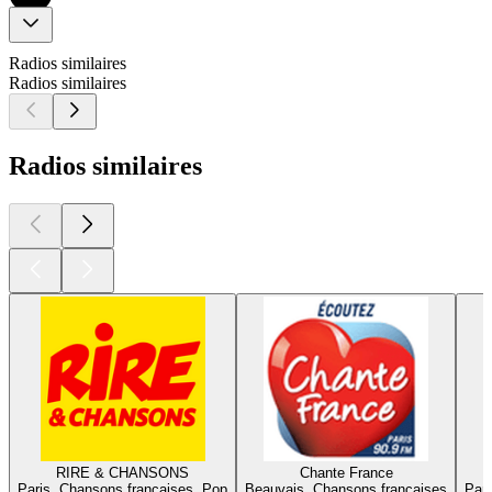
Radios similaires
Radios similaires
Radios similaires
RIRE & CHANSONS
Chante France
Paris, Chansons françaises, Pop
Beauvais, Chansons françaises
Pari