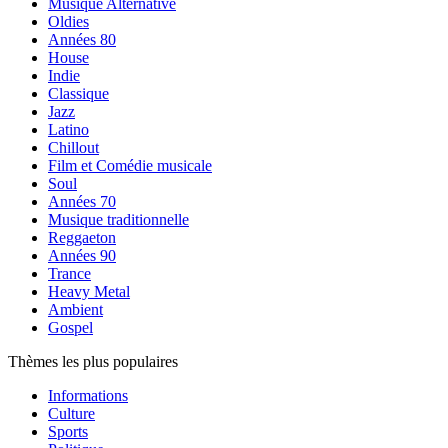
Musique Alternative
Oldies
Années 80
House
Indie
Classique
Jazz
Latino
Chillout
Film et Comédie musicale
Soul
Années 70
Musique traditionnelle
Reggaeton
Années 90
Trance
Heavy Metal
Ambient
Gospel
Thèmes les plus populaires
Informations
Culture
Sports