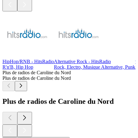
HipHop/RNB - HitsRadio
Alternative Rock - HitsRadio
9
R'n'B, Hip Hop
Rock, Electro, Musique Alternative, Punk
A
Plus de radios de Caroline du Nord
Plus de radios de Caroline du Nord
Plus de radios de Caroline du Nord