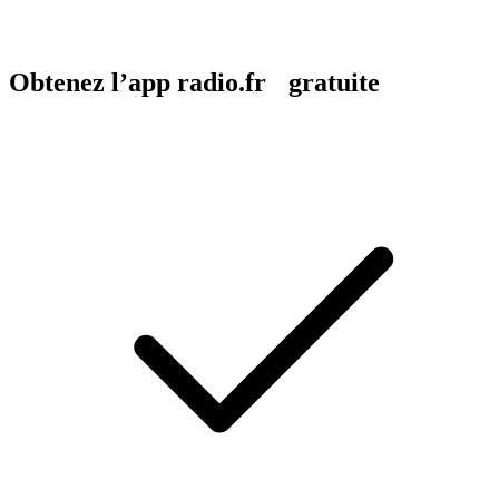
Obtenez l’app radio.fr gratuite