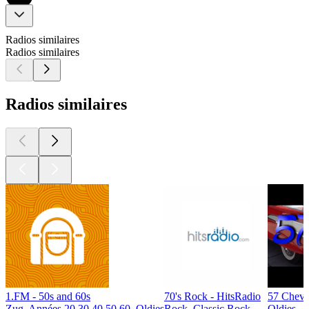
Radios similaires
Radios similaires
Radios similaires
1.FM - 50s and 60s
70's Rock - HitsRadio
57 Chevy
Zug, Années 20 30 40 50 60, Oldies
Rock, Classic Rock
Oldies