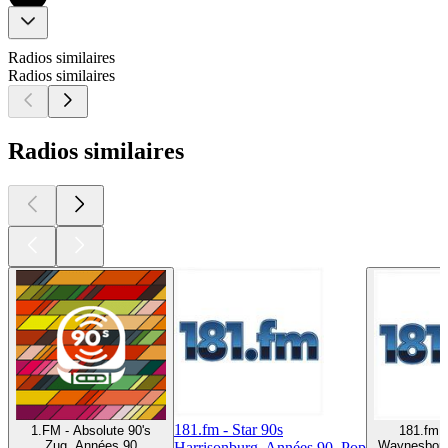
Radios similaires
Radios similaires
Radios similaires
181.fm - Star 90s
1.FM - Absolute 90's
181.fm -
Zug, Années 90
Waynesboro
Harrisonburg, Années 90, Pop