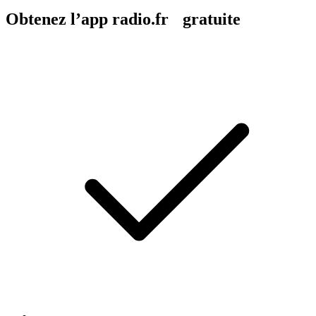
Obtenez l’app radio.fr gratuite