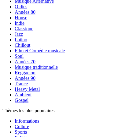
Musique Alternative
Oldies
Années 80
House
Indie
Classique
Jazz
Latino
Chillout
Film et Comédie musicale
Soul
Années 70
Musique traditionnelle
Reggaeton
Années 90
Trance
Heavy Metal
Ambient
Gospel
Thèmes les plus populaires
Informations
Culture
Sports