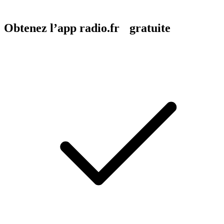
Obtenez l’app radio.fr gratuite