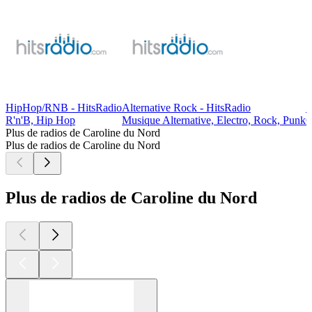
HipHop/RNB - HitsRadio
Alternative Rock - HitsRadio
5
R'n'B, Hip Hop
Musique Alternative, Electro, Rock, Punk
O
Plus de radios de Caroline du Nord
Plus de radios de Caroline du Nord
Plus de radios de Caroline du Nord