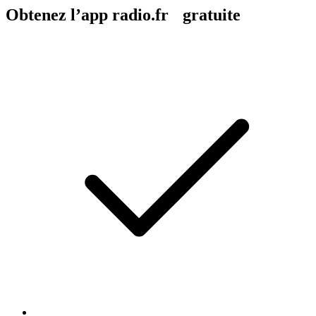
Obtenez l’app radio.fr gratuite