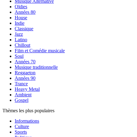
Musique Alternative
Oldies
Années 80
House
Indie
Classique
Jazz
Latino
Chillout
Film et Comédie musicale
Soul
Années 70
Musique traditionnelle
Reggaeton
Années 90
Trance
Heavy Metal
Ambient
Gospel
Thèmes les plus populaires
Informations
Culture
Sports