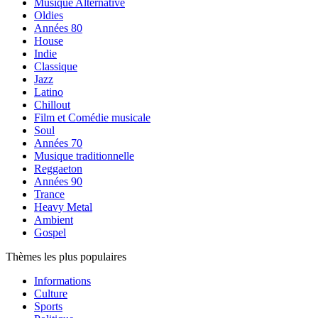
Musique Alternative
Oldies
Années 80
House
Indie
Classique
Jazz
Latino
Chillout
Film et Comédie musicale
Soul
Années 70
Musique traditionnelle
Reggaeton
Années 90
Trance
Heavy Metal
Ambient
Gospel
Thèmes les plus populaires
Informations
Culture
Sports