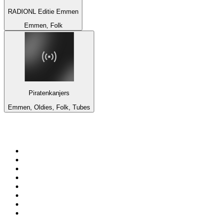
RADIONL Editie Emmen
Emmen, Folk
Piratenkanjers
Emmen, Oldies, Folk, Tubes
Top 100 sur
radio.fr
1
.
RMC Info Talk Sport
2
.
RTL
3
.
France Info
4
.
Europe 1
5
.
France Inter
6
.
Radio FREE DOM
7
.
NOSTALGIE
8
.
Tropiques FM