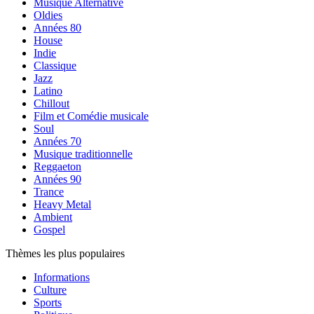
Musique Alternative
Oldies
Années 80
House
Indie
Classique
Jazz
Latino
Chillout
Film et Comédie musicale
Soul
Années 70
Musique traditionnelle
Reggaeton
Années 90
Trance
Heavy Metal
Ambient
Gospel
Thèmes les plus populaires
Informations
Culture
Sports