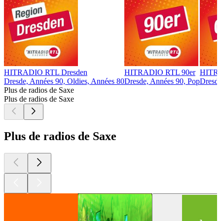
HITRADIO RTL Dresden
HITRADIO RTL 90er
HITRA
Dresde, Années 90, Oldies, Années 80
Dresde, Années 90, Pop
Dresde
Plus de radios de Saxe
Plus de radios de Saxe
Plus de radios de Saxe