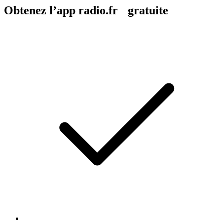
Obtenez l’app radio.fr gratuite