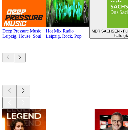
Deep Pressure Music
Hot Mix Radio
MDR SACHSEN - Fußba
Halle (Sa
Leipzig, House, Soul
Leipzig, Rock, Pop
Les meilleurs
podcasts
Les meilleurs
podcasts
Les meilleurs
podcasts