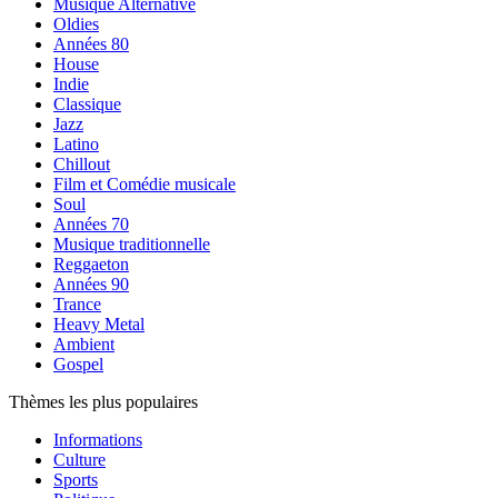
Musique Alternative
Oldies
Années 80
House
Indie
Classique
Jazz
Latino
Chillout
Film et Comédie musicale
Soul
Années 70
Musique traditionnelle
Reggaeton
Années 90
Trance
Heavy Metal
Ambient
Gospel
Thèmes les plus populaires
Informations
Culture
Sports