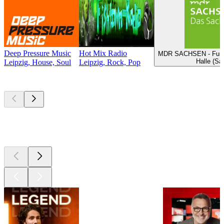
Deep Pressure Music
Hot Mix Radio
MDR SACHSEN - Fußba
Halle (Sa
Leipzig, House, Soul
Leipzig, Rock, Pop
Les meilleurs
podcasts
Les meilleurs
podcasts
Les meilleurs
podcasts