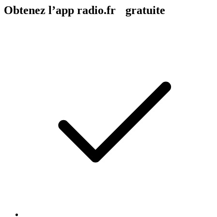
Obtenez l’app radio.fr gratuite