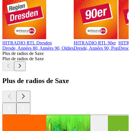
HITRADIO RTL Dresden
HITRADIO RTL 90er
HITRA
Dresde, Années 80, Années 90, Oldies
Dresde, Années 90, Pop
Dresde
Plus de radios de Saxe
Plus de radios de Saxe
Plus de radios de Saxe