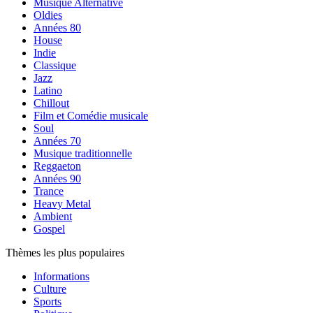
Musique Alternative
Oldies
Années 80
House
Indie
Classique
Jazz
Latino
Chillout
Film et Comédie musicale
Soul
Années 70
Musique traditionnelle
Reggaeton
Années 90
Trance
Heavy Metal
Ambient
Gospel
Thèmes les plus populaires
Informations
Culture
Sports