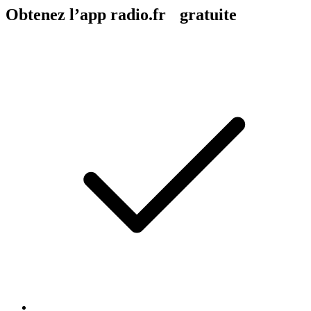
Obtenez l’app radio.fr gratuite