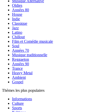
Musique Alternative
Oldies
Années 80
House
Indie
Classique
Jazz
Latino
Chillout
Film et Comédie musicale
Soul
Années 70
Musique traditionnelle
Reggaeton
Années 90
Trance
Heavy Metal
Ambient
Gospel
Thèmes les plus populaires
Informations
Culture
Sports