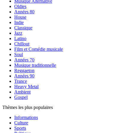
Musique Alternative
Oldies
Années 80
House
Indie
Classique
Jazz
Latino
Chillout
Film et Comédie musicale
Soul
Années 70
Musique traditionnelle
Reggaeton
Années 90
Trance
Heavy Metal
Ambient
Gospel
Thèmes les plus populaires
Informations
Culture
Sports