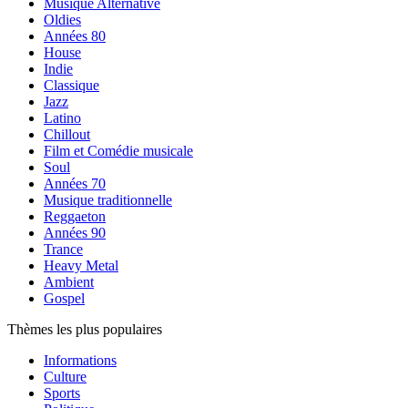
Musique Alternative
Oldies
Années 80
House
Indie
Classique
Jazz
Latino
Chillout
Film et Comédie musicale
Soul
Années 70
Musique traditionnelle
Reggaeton
Années 90
Trance
Heavy Metal
Ambient
Gospel
Thèmes les plus populaires
Informations
Culture
Sports