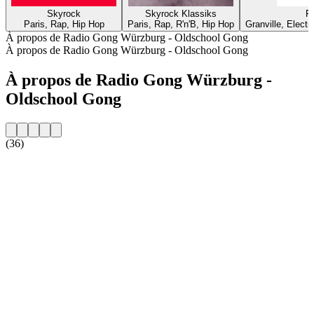
Skyrock
Skyrock Klassiks
R
Paris, Rap, Hip Hop
Paris, Rap, R'n'B, Hip Hop
Granville, Elect
À propos de Radio Gong Würzburg - Oldschool Gong
À propos de Radio Gong Würzburg - Oldschool Gong
À propos de Radio Gong Würzburg -
Oldschool Gong
(36)
Site web de la radio