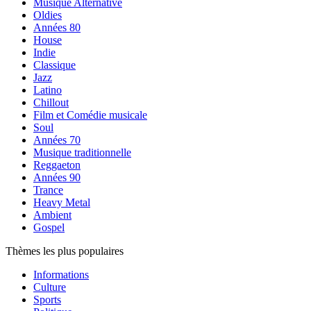
Musique Alternative
Oldies
Années 80
House
Indie
Classique
Jazz
Latino
Chillout
Film et Comédie musicale
Soul
Années 70
Musique traditionnelle
Reggaeton
Années 90
Trance
Heavy Metal
Ambient
Gospel
Thèmes les plus populaires
Informations
Culture
Sports