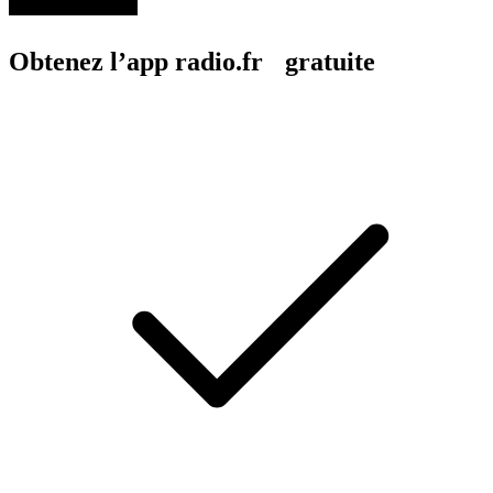
Obtenez l’app radio.fr gratuite