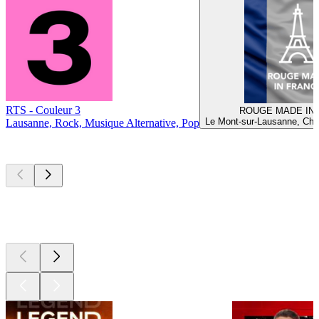
RTS - Couleur 3
ROUGE MADE IN
Le Mont-sur-Lausanne, Cha
Lausanne, Rock, Musique Alternative, Pop
Les meilleurs
podcasts
Les meilleurs
podcasts
Les meilleurs
podcasts