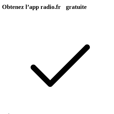
Obtenez l’app radio.fr gratuite