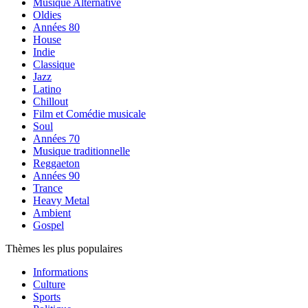
Musique Alternative
Oldies
Années 80
House
Indie
Classique
Jazz
Latino
Chillout
Film et Comédie musicale
Soul
Années 70
Musique traditionnelle
Reggaeton
Années 90
Trance
Heavy Metal
Ambient
Gospel
Thèmes les plus populaires
Informations
Culture
Sports