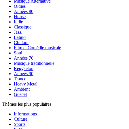
Musique Alternative
Oldies
Années 80
House
Indie
Classique
Jazz
Latino
Chillout
Film et Comédie musicale
Soul
Années 70
Musique traditionnelle
Reggaeton
Années 90
Trance
Heavy Metal
Ambient
Gospel
Thèmes les plus populaires
Informations
Culture
Sports