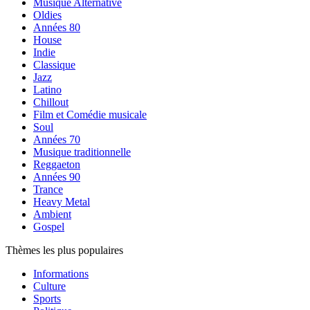
Musique Alternative
Oldies
Années 80
House
Indie
Classique
Jazz
Latino
Chillout
Film et Comédie musicale
Soul
Années 70
Musique traditionnelle
Reggaeton
Années 90
Trance
Heavy Metal
Ambient
Gospel
Thèmes les plus populaires
Informations
Culture
Sports