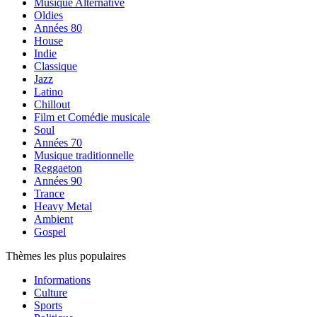
Musique Alternative
Oldies
Années 80
House
Indie
Classique
Jazz
Latino
Chillout
Film et Comédie musicale
Soul
Années 70
Musique traditionnelle
Reggaeton
Années 90
Trance
Heavy Metal
Ambient
Gospel
Thèmes les plus populaires
Informations
Culture
Sports