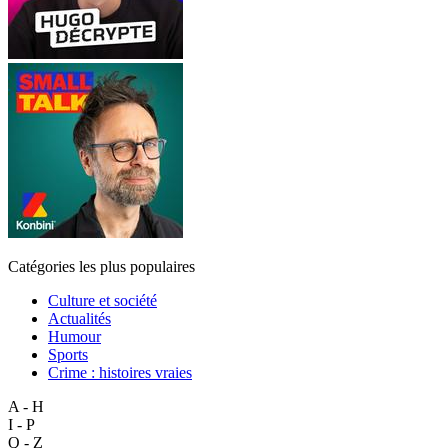
Catégories les plus populaires
Culture et société
Actualités
Humour
Sports
Crime : histoires vraies
A - H
I - P
Q - Z