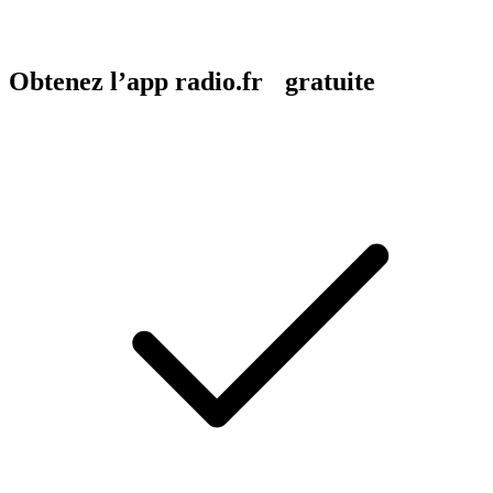
Obtenez l’app radio.fr gratuite