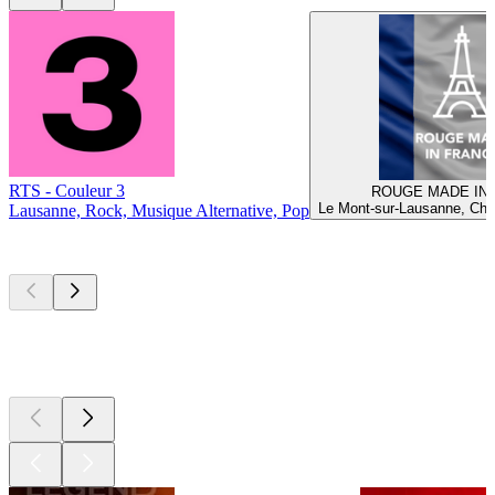
RTS - Couleur 3
ROUGE MADE IN
Le Mont-sur-Lausanne, Cha
Lausanne, Rock, Musique Alternative, Pop
Les meilleurs
podcasts
Les meilleurs
podcasts
Les meilleurs
podcasts