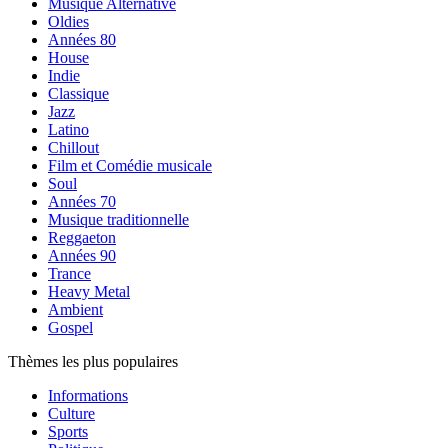
Musique Alternative
Oldies
Années 80
House
Indie
Classique
Jazz
Latino
Chillout
Film et Comédie musicale
Soul
Années 70
Musique traditionnelle
Reggaeton
Années 90
Trance
Heavy Metal
Ambient
Gospel
Thèmes les plus populaires
Informations
Culture
Sports