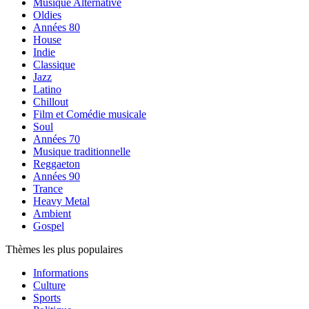
Musique Alternative
Oldies
Années 80
House
Indie
Classique
Jazz
Latino
Chillout
Film et Comédie musicale
Soul
Années 70
Musique traditionnelle
Reggaeton
Années 90
Trance
Heavy Metal
Ambient
Gospel
Thèmes les plus populaires
Informations
Culture
Sports