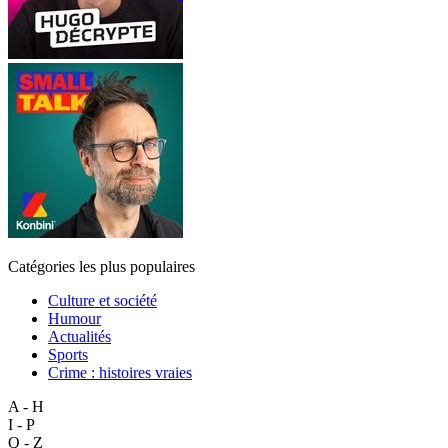
Catégories les plus populaires
Culture et société
Humour
Actualités
Sports
Crime : histoires vraies
A - H
I - P
Q - Z