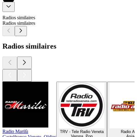
Radios similaires
Radios similaires
Radios similaires
Radio Marilù
TRV - Tele Radio Veneta
Radio As
Verona, Pop
Asiag
Castelfranco Veneto, Oldies