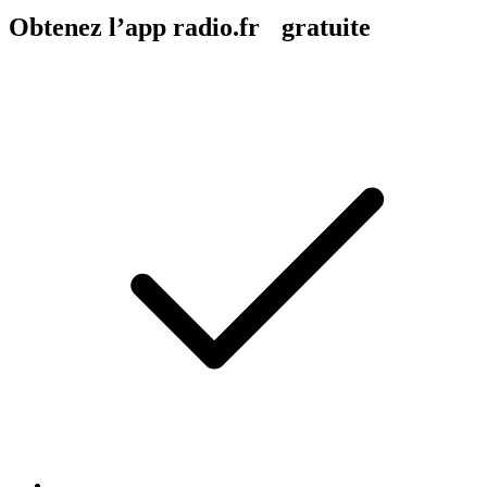
Obtenez l’app radio.fr gratuite