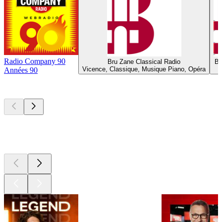
Radio Company 90
Bru Zane Classical Radio
Br
Vicence, Classique, Musique Piano, Opéra
Années 90
Les meilleurs
podcasts
Les meilleurs
podcasts
Les meilleurs
podcasts