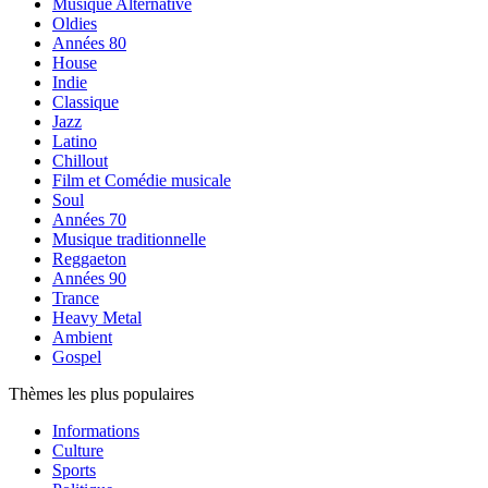
Musique Alternative
Oldies
Années 80
House
Indie
Classique
Jazz
Latino
Chillout
Film et Comédie musicale
Soul
Années 70
Musique traditionnelle
Reggaeton
Années 90
Trance
Heavy Metal
Ambient
Gospel
Thèmes les plus populaires
Informations
Culture
Sports