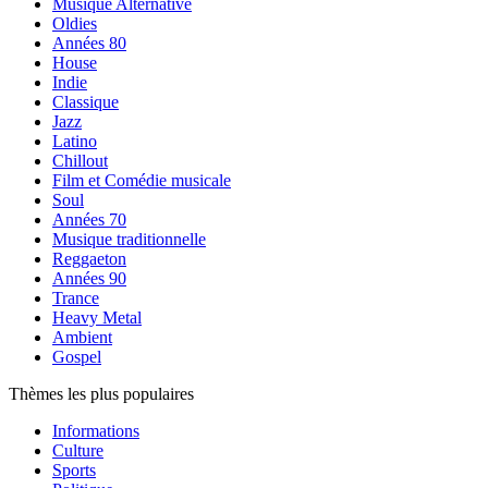
Musique Alternative
Oldies
Années 80
House
Indie
Classique
Jazz
Latino
Chillout
Film et Comédie musicale
Soul
Années 70
Musique traditionnelle
Reggaeton
Années 90
Trance
Heavy Metal
Ambient
Gospel
Thèmes les plus populaires
Informations
Culture
Sports