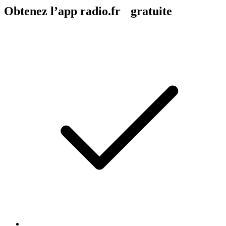
Obtenez l’app radio.fr gratuite