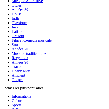
Musique Alternative
Oldies
Années 80
House
Indie
Classique
Jazz
Latino
Chillout
Film et Comédie musicale
Soul
Années 70
Musique traditionnelle
Reggaeton
Années 90
Trance
Heavy Metal
Ambient
Gospel
Thèmes les plus populaires
Informations
Culture
Sports