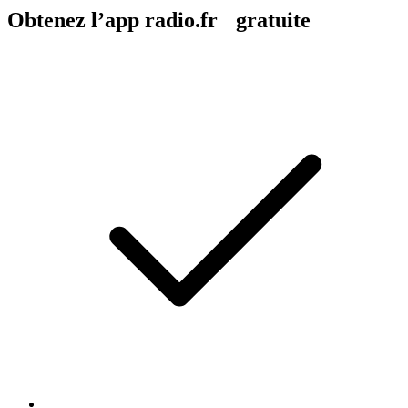
Obtenez l’app radio.fr gratuite