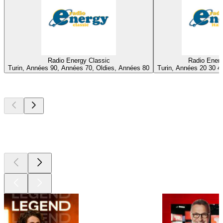
Radio Energy Classic
Radio Energ
Turin, Années 90, Années 70, Oldies, Années 80
Turin, Années 20 30 40
Les meilleurs
podcasts
Les meilleurs
podcasts
Les meilleurs
podcasts