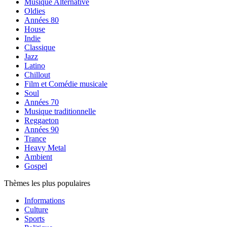
Musique Alternative
Oldies
Années 80
House
Indie
Classique
Jazz
Latino
Chillout
Film et Comédie musicale
Soul
Années 70
Musique traditionnelle
Reggaeton
Années 90
Trance
Heavy Metal
Ambient
Gospel
Thèmes les plus populaires
Informations
Culture
Sports