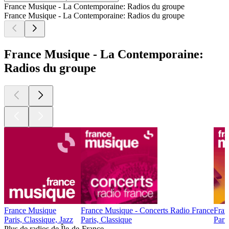
France Musique - La Contemporaine: Radios du groupe
France Musique - La Contemporaine: Radios du groupe
France Musique - La Contemporaine:
Radios du groupe
France Musique
France Musique - Concerts Radio France
Fran
Paris, Classique, Jazz
Paris, Classique
Pari
Plus de radios de Île-de-France