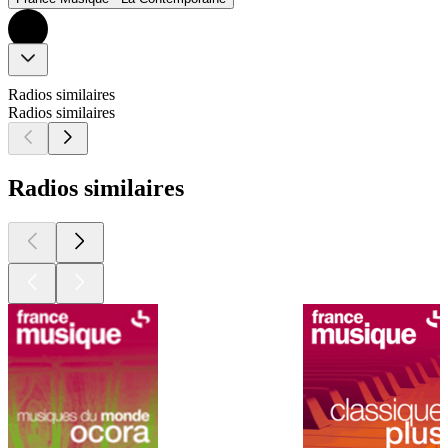
Radios similaires
Radios similaires
Radios similaires