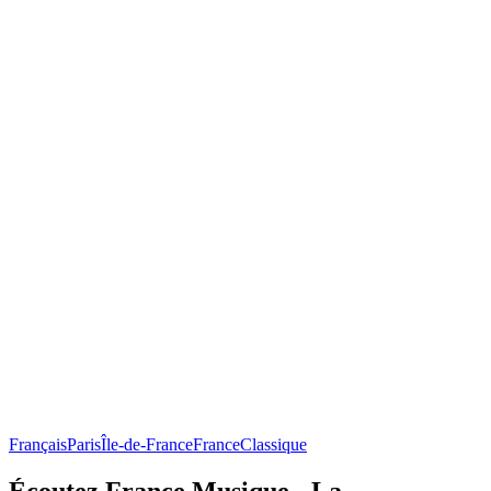
Français
Paris
Île-de-France
France
Classique
Écoutez France Musique - La