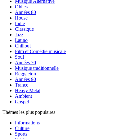
Musique Alternative
Oldies
Années 80
House
Indie
Classique
Jazz
Latino
Chillout
Film et Comédie musicale
Soul
Années 70
Musique traditionnelle
Reggaeton
Années 90
Trance
Heavy Metal
Ambient
Gospel
Thèmes les plus populaires
Informations
Culture
Sports