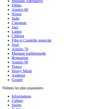
Musique Alternative
Oldies
Années 80
House
Indie
Classique
Jazz
Latino
Chillout
Film et Comédie musicale
Soul
Années 70
Musique traditionnelle
Reggaeton
Années 90
Trance
Heavy Metal
Ambient
Gospel
Thèmes les plus populaires
Informations
Culture
Sports