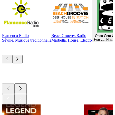
Flamenco Radio
BeachGrooves Radio
Onda Cero Co
Huelva, Hits, 
Séville, Musique traditionnelle
Marbella, House, Electro
Les meilleurs
podcasts
Les meilleurs
podcasts
Les meilleurs
podcasts