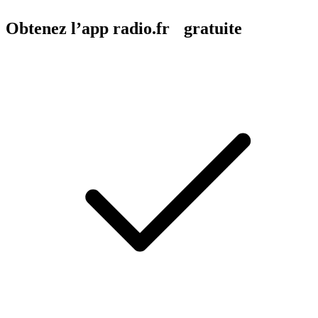
Obtenez l’app radio.fr gratuite