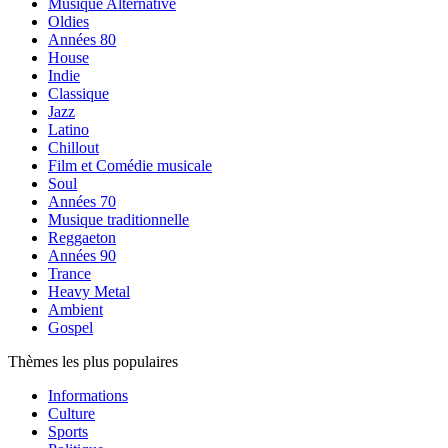
Musique Alternative
Oldies
Années 80
House
Indie
Classique
Jazz
Latino
Chillout
Film et Comédie musicale
Soul
Années 70
Musique traditionnelle
Reggaeton
Années 90
Trance
Heavy Metal
Ambient
Gospel
Thèmes les plus populaires
Informations
Culture
Sports