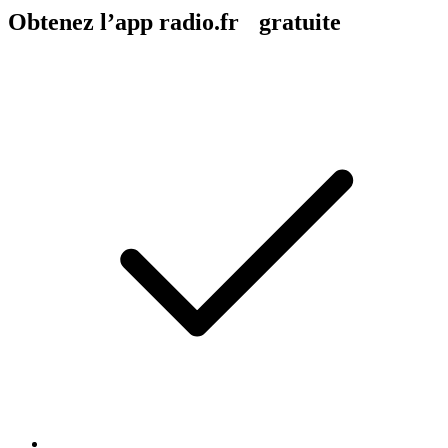
Obtenez l’app radio.fr gratuite