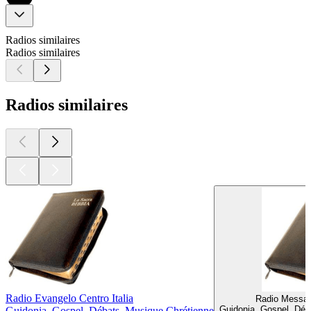
Radios similaires
Radios similaires
Radios similaires
Radio Evangelo Centro Italia
Radio Messag
Guidonia, Gospel, Déb
Guidonia, Gospel, Débats, Musique Chrétienne