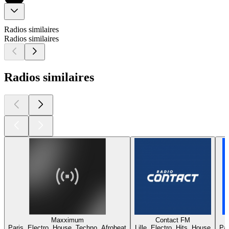
Radios similaires
Radios similaires
Radios similaires
Maxximum
Contact FM
Paris, Electro, House, Techno, Afrobeat
Lille, Electro, Hits, House
Par