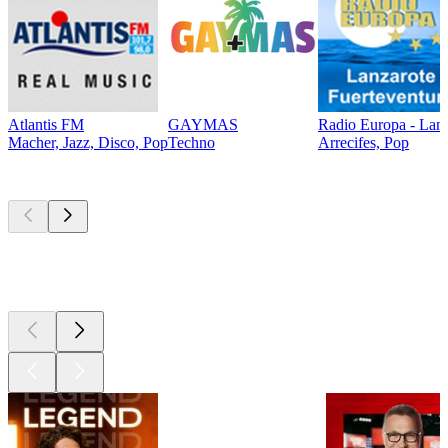
Atlantis FM
GAYMAS
Radio Europa - Lanz
Macher, Jazz, Disco, Pop
Techno
Arrecifes, Pop
Les meilleurs
podcasts
Les meilleurs
podcasts
Les meilleurs
podcasts