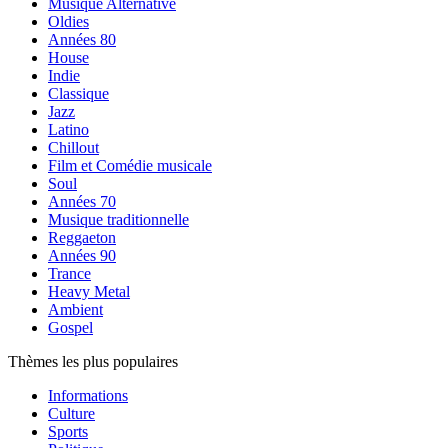
Musique Alternative
Oldies
Années 80
House
Indie
Classique
Jazz
Latino
Chillout
Film et Comédie musicale
Soul
Années 70
Musique traditionnelle
Reggaeton
Années 90
Trance
Heavy Metal
Ambient
Gospel
Thèmes les plus populaires
Informations
Culture
Sports