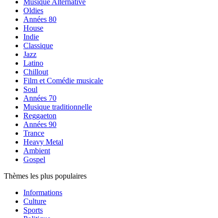
Musique Alternative
Oldies
Années 80
House
Indie
Classique
Jazz
Latino
Chillout
Film et Comédie musicale
Soul
Années 70
Musique traditionnelle
Reggaeton
Années 90
Trance
Heavy Metal
Ambient
Gospel
Thèmes les plus populaires
Informations
Culture
Sports